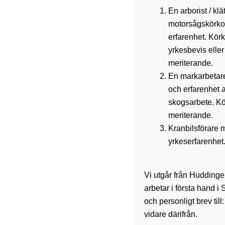
En arborist / kl
motorsågskörkor
erfarenhet. Kör
yrkesbevis eller
meriterande.
En markarbetar
Trädfä
och erfarenhet a
skogsarbete. Kö
meriterande.
Kranbilsförare 
yrkeserfarenhet.
TRÄDFÄLLNING
Vi utgår från Huddinge
arbetar i första hand i
och personligt brev till
vidare därifrån.