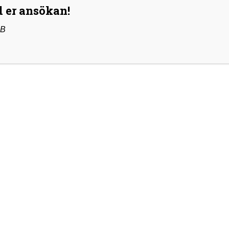
 er ansökan!
AB