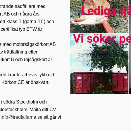
ättrande trädfällare med
t AB och några års
kort klass B (gärna BE) och
 certifikat typ ETW är
e med motorsågskörkort AB
llning Allround i Stockh
v trädfällning eller
rkort B och röjsågskort är
med kranförarbevis, ykb och
 Körkort CE är önskvärt.
BORTFORSLING
STUBBFRÄSNING
 i södra Stockholm och
 Storstockholm. Maila ditt CV
:
info@tradfallarna.se
så går vi